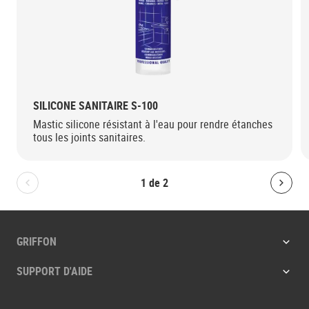
SILICONE SANITAIRE S-100
Mastic silicone résistant à l'eau pour rendre étanches
tous les joints sanitaires.
1
de
2
Bolton.General.PreviousSlide
Bolt
GRIFFON
SUPPORT D'AIDE