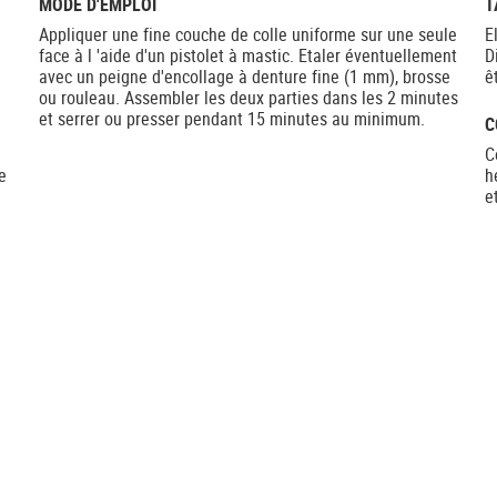
MODE D'EMPLOI
T
Appliquer une fine couche de colle uniforme sur une seule
E
face à l 'aide d'un pistolet à mastic. Etaler éventuellement
D
avec un peigne d'encollage à denture fine (1 mm), brosse
ê
ou rouleau. Assembler les deux parties dans les 2 minutes
et serrer ou presser pendant 15 minutes au minimum.
C
C
e
h
e
e