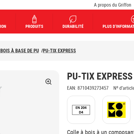
A propos du Griffon
ION
PRODUITS
DURABILITÉ
PLUS D’INFORMAT
BOIS À BASE DE PU
/
PU-TIX EXPRESS
PU-TIX EXPRESS
EAN
:
8710439273457
Nº d’articl
Colle à bois à un composant, 