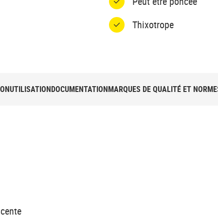
Peut être poncée
Thixotrope
ION
UTILISATION
DOCUMENTATION
MARQUES DE QUALITÉ ET NORME
scente