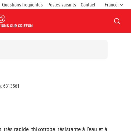
Questions frequentes
Postes vacants
Contact
France
OUVRI
IONS SUR GRIFFON
e
:
6313561
très rapide, thixotrope, résistante à l'eau et à