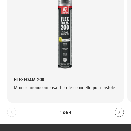
FLEXFOAM-200
Mousse monocomposant professionnelle pour pistolet
1
de
4
Bolton.General.PreviousSlide
Bolt