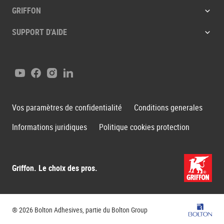
GRIFFON
SUPPORT D'AIDE
Youtube
Facebook
Instagram
LinkedIn
Vos paramètres de confidentialité
Conditions generales
Informations juridiques
Politique cookies protection
Griffon. Le choix des pros.
Groupe B
® 2026 Bolton Adhesives, partie du Bolton Group