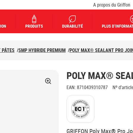
A propos du Griffon
ION
PRODUITS
DURABILITÉ
PLUS D’INFORMAT
T PÂTES
/
SMP HYBRIDE PREMIUM
/
POLY MAX® SEALANT PRO JOI
POLY MAX® SEA
EAN
:
8710439310787
Nº d’articl
GRIFFON Poly Max® Pro Join