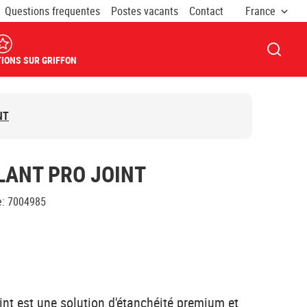
Questions frequentes
Postes vacants
Contact
France
OUVRI
IONS SUR GRIFFON
NT
LANT PRO JOINT
e
:
7004985
t est une solution d'étanchéité premium et