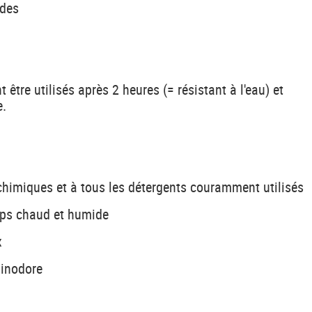
ides
 être utilisés après 2 heures (= résistant à l'eau) et
e.
s chimiques et à tous les détergents couramment utilisés
mps chaud et humide
x
 inodore