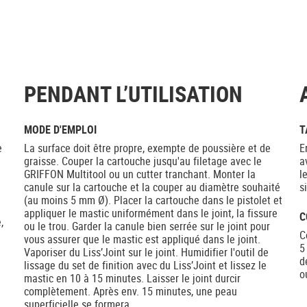
PENDANT L’UTILISATION
MODE D'EMPLOI
T
e
La surface doit être propre, exempte de poussière et de
E
graisse. Couper la cartouche jusqu'au filetage avec le
a
GRIFFON Multitool ou un cutter tranchant. Monter la
l
canule sur la cartouche et la couper au diamètre souhaité
s
(au moins 5 mm Ø). Placer la cartouche dans le pistolet et
appliquer le mastic uniformément dans le joint, la fissure
C
,
ou le trou. Garder la canule bien serrée sur le joint pour
C
vous assurer que le mastic est appliqué dans le joint.
5
Vaporiser du Liss’Joint sur le joint. Humidifier l'outil de
d
lissage du set de finition avec du Liss’Joint et lissez le
o
mastic en 10 à 15 minutes. Laisser le joint durcir
complètement. Après env. 15 minutes, une peau
superficielle se formera.