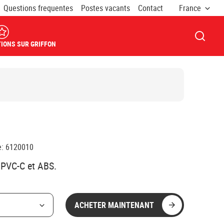
Questions frequentes
Postes vacants
Contact
France
OUVRI
IONS SUR GRIFFON
e
:
6120010
 PVC-C et ABS.
ACHETER MAINTENANT