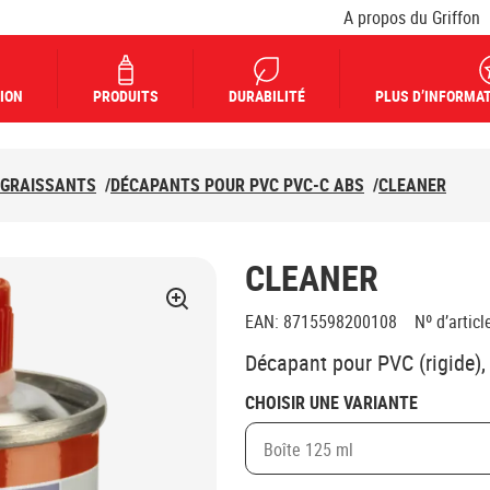
A propos du Griffon
ION
PRODUITS
DURABILITÉ
PLUS D’INFORMAT
ÉGRAISSANTS
/
DÉCAPANTS POUR PVC PVC-C ABS
/
CLEANER
CLEANER
EAN
:
8715598200108
Nº d’articl
Décapant pour PVC (rigide),
CHOISIR UNE VARIANTE
Boîte 125 ml