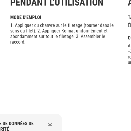
PENDANT L’UTILISATION
MODE D'EMPLOI
T
1. Appliquer du chanvre sur le filetage (tourner dans le
É
sens du filet). 2. Appliquer Kolmat uniformément et
abondamment sur tout le filetage. 3. Assembler le
C
raccord.
A
+
r
u
E DE DONNÉES DE
RITÉ