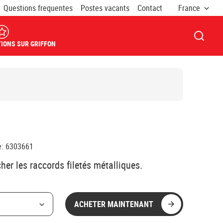
Questions frequentes
Postes vacants
Contact
France
OUVRI
IONS SUR GRIFFON
e
:
6303661
her les raccords filetés métalliques.
ACHETER MAINTENANT