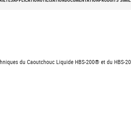
RIÉTÉS
APPLICATION
UTILISATION
DOCUMENTATION
PRODUITS SIMIL
s techniques du Caoutchouc Liquide HBS-200® et du HBS-