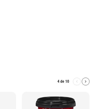
4
de
10
Bolton.General.P
Bolton.Gene