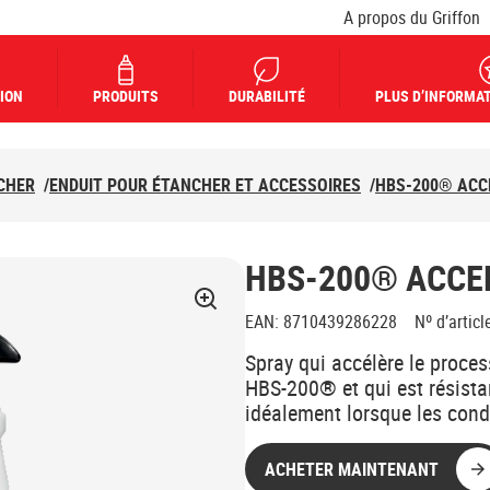
A propos du Griffon
ION
PRODUITS
DURABILITÉ
PLUS D’INFORMAT
CHER
/
ENDUIT POUR ÉTANCHER ET ACCESSOIRES
/
HBS-200® ACC
HBS-200® ACCE
EAN
:
8710439286228
Nº d’articl
Spray qui accélère le proce
HBS-200® et qui est résistan
idéalement lorsque les condi
ACHETER MAINTENANT