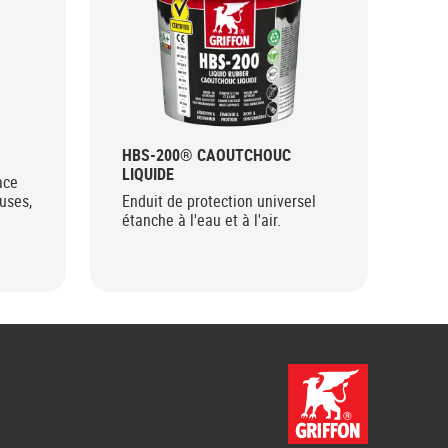
HBS-200® CAOUTCHOUC
HB
LIQUIDE
ace
End
uses,
Enduit de protection universel
thi
étanche à l'eau et à l'air.
l'ea