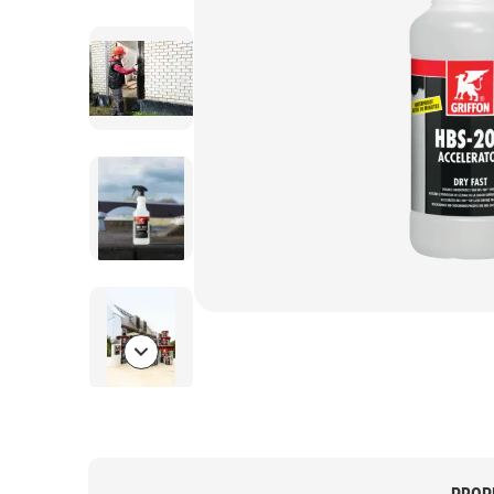
Bolton.General.NextSlide