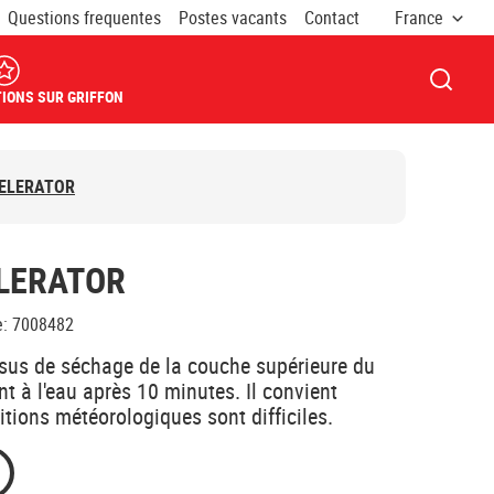
Questions frequentes
Postes vacants
Contact
France
OUVRI
IONS SUR GRIFFON
ELERATOR
LERATOR
e
:
7008482
ssus de séchage de la couche supérieure du
t à l'eau après 10 minutes. Il convient
tions météorologiques sont difficiles.