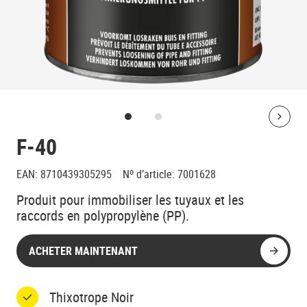
Bolt
F-40
EAN
:
8710439305295
Nº d’article
:
7001628
Produit pour immobiliser les tuyaux et les
raccords en polypropylène (PP).
ACHETER MAINTENANT
Thixotrope Noir