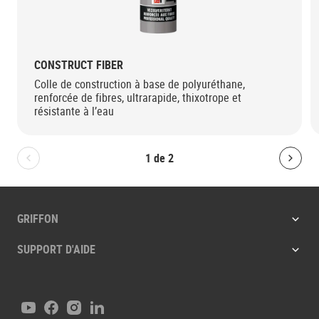
CONSTRUCT FIBER
Colle de construction à base de polyuréthane,
renforcée de fibres, ultrarapide, thixotrope et
résistante à l’eau
1
de
2
Bolton.General.PreviousSlide
Bolt
GRIFFON
SUPPORT D'AIDE
Youtube
Facebook
Instagram
LinkedIn