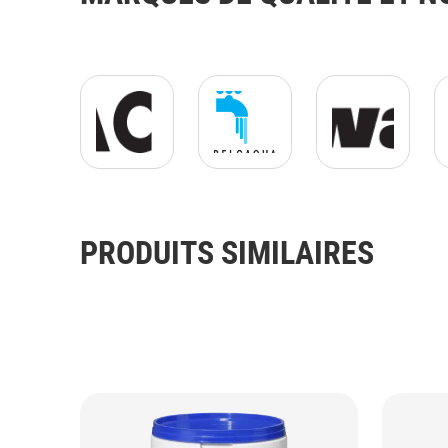
ACS GIF.gif
Belgaqua GIF.gif
Kiwa Logo.gif
PRODUITS SIMILAIRES