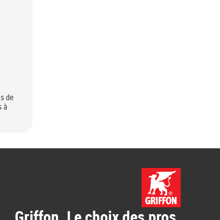
es de
s à
Griffon. Le choix des pros.