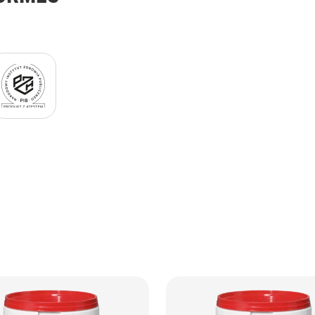
Logo PZH Black.png