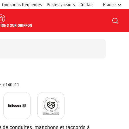
Questions frequentes
Postes vacants
Contact
France
OUVRI
IONS SUR GRIFFON
e
:
6140011
e de conduites, manchons et raccords à