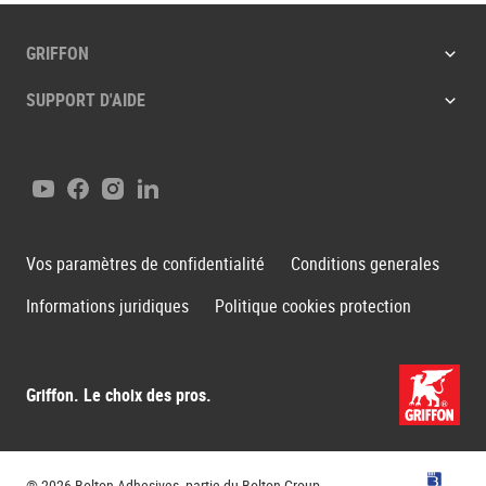
GRIFFON
SUPPORT D'AIDE
Youtube
Facebook
Instagram
LinkedIn
Vos paramètres de confidentialité
Conditions generales
Informations juridiques
Politique cookies protection
Griffon. Le choix des pros.
Groupe B
® 2026 Bolton Adhesives, partie du Bolton Group