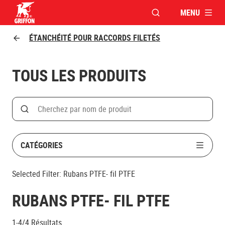
MENU
OUVRIR LA FENÊTR
Griffon logo
ÉTANCHÉITÉ POUR RACCORDS FILETÉS
TOUS LES PRODUITS
Search
Rechercher par nom de produit
CATÉGORIES
Selected Filter:
Rubans PTFE- fil PTFE
RUBANS PTFE- FIL PTFE
1-4/4
Résultats