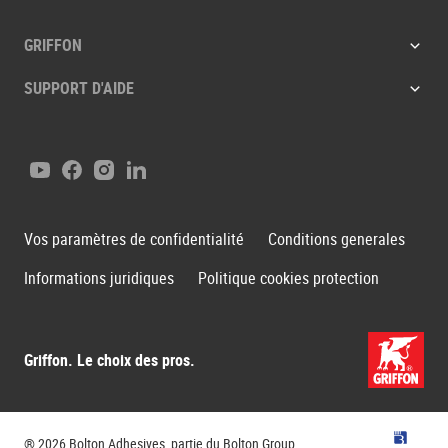
GRIFFON
SUPPORT D'AIDE
Youtube
Facebook
Instagram
LinkedIn
Vos paramètres de confidentialité
Conditions generales
Informations juridiques
Politique cookies protection
Griffon. Le choix des pros.
Groupe B
® 2026 Bolton Adhesives, partie du Bolton Group