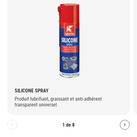
SILICONE SPRAY
Produit lubrifiant, graissant et anti-adhérent
transparent universel
1
de
8
Bolton.General.PreviousSlide
Bolt