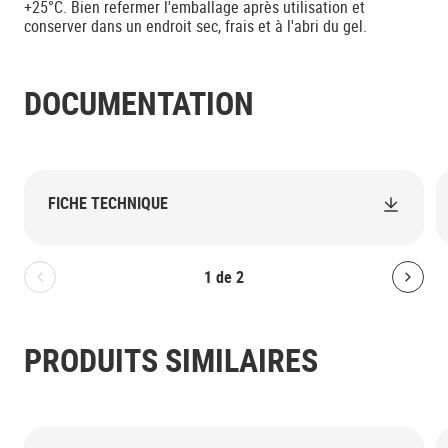
+25°C. Bien refermer l'emballage après utilisation et
conserver dans un endroit sec, frais et à l'abri du gel.
DOCUMENTATION
FICHE TECHNIQUE
1
de
2
Bolton.General.PreviousSlide
Bolt
PRODUITS SIMILAIRES