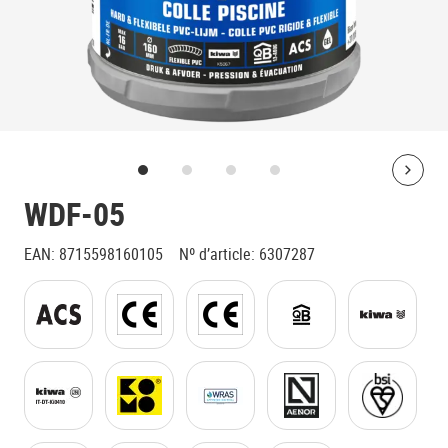
Bolt
WDF-05
EAN
:
8715598160105
Nº d’article
:
6307287