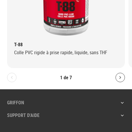
T-88
Colle PVC rigide à prise rapide, liquide, sans THF
1
de
7
Bolton.General.PreviousSlide
Bolt
GRIFFON
SUPPORT D'AIDE