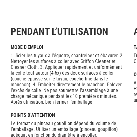
PENDANT L’UTILISATION
MODE D'EMPLOI
T
1. Scier les tuyaux à l’équerre, chanfreiner et ébavurer. 2.
E
Nettoyer les surfaces à coller avec Griffon Cleaner et
C
Cleaner Cloth. 3. Appliquer rapidement et uniformément
la colle tout autour (4-6x) des deux surfaces à coller
C
(couche épaisse sur le tuyau, couche fine dans le
A
manchon). 4. Emboîter directement le manchon. Enlever
+
l’excès de colle. Ne pas soumettre l’assemblage à une
r
charge mécanique pendant les 10 premières minutes.
u
Après utilisation, bien fermer l’emballage.
POINTS D’ATTENTION
Le format du pinceau goupillon dépend du volume de
l’emballage. Utiliser un emballage (pinceau goupillon)
adéquat en fonction du diamètre à encoller.