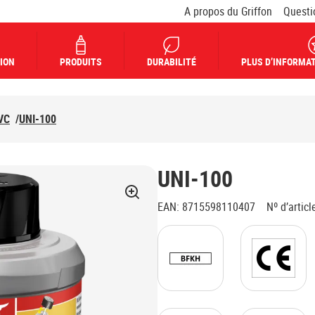
A propos du Griffon
Questi
ION
PRODUITS
DURABILITÉ
PLUS D’INFORMAT
VC
/
UNI-100
UNI-100
EAN
:
8715598110407
Nº d’articl