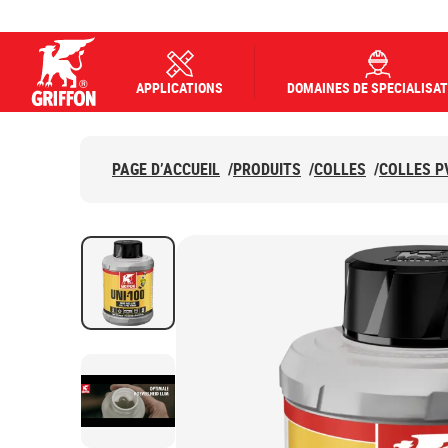
APPLICATIONS
DOMAINES DE SPECIALISAT
Griffon logo
PAGE D’ACCUEIL
/
PRODUITS
/
COLLES
/
COLLES P