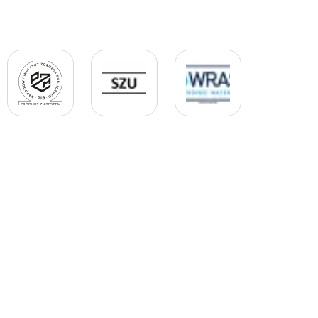
 JPG.jpg
Logo PZH Black.png
Logo SZU.jpg
Logo WRAS JPG.jpg