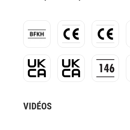
Logo BFKH.jpg
CE_logo_PNG_with_frame.pn
CE_logo_PNG_
UKCA jpg.jpg
UKCA jpg.jpg
EN 14680 GIF.
VIDÉOS