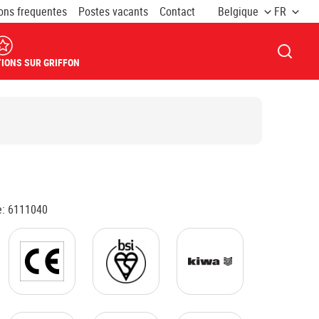
ons frequentes
Postes vacants
Contact
Belgique
FR
OUVRI
IONS SUR GRIFFON
e
:
6111040