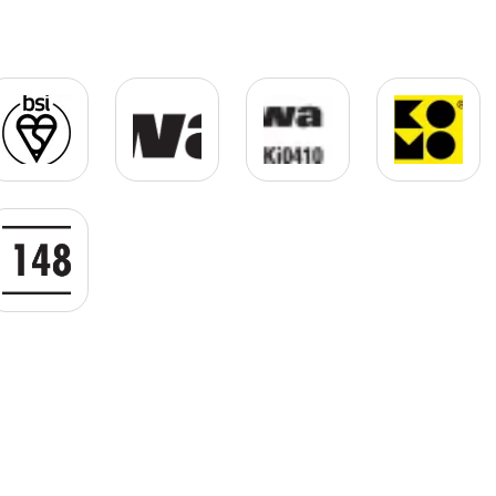
g
with_frame.png
mark-of-trust-product-logo.jpg
Kiwa Logo.gif
Logo KIWA-UNI JPG.jpg
KOMO Logo
gif
EN 14814 GIF.gif