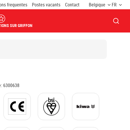
ons frequentes
Postes vacants
Contact
Belgique
FR
OUVRI
IONS SUR GRIFFON
e
:
6300638