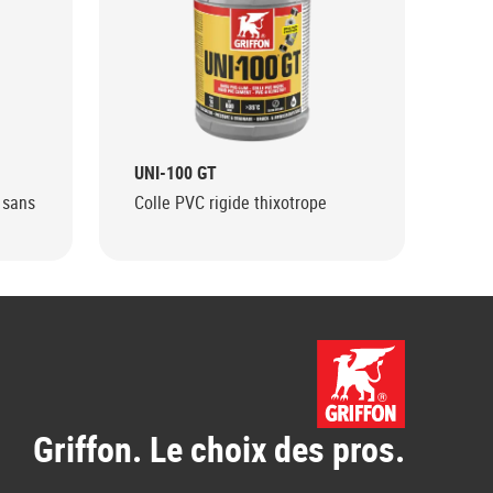
UNI-100 GT
WD
 sans
Colle PVC rigide thixotrope
Col
rap
Griffon. Le choix des pros.