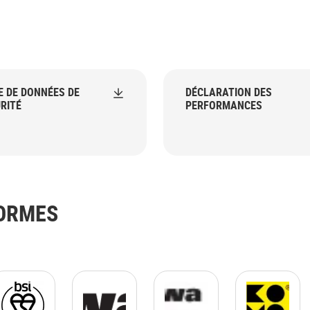
E DE DONNÉES DE
DÉCLARATION DES
RITÉ
PERFORMANCES
NORMES
g
with_frame.png
mark-of-trust-product-logo.jpg
Kiwa Logo.gif
Logo KIWA-UNI JPG.jpg
KOMO Logo