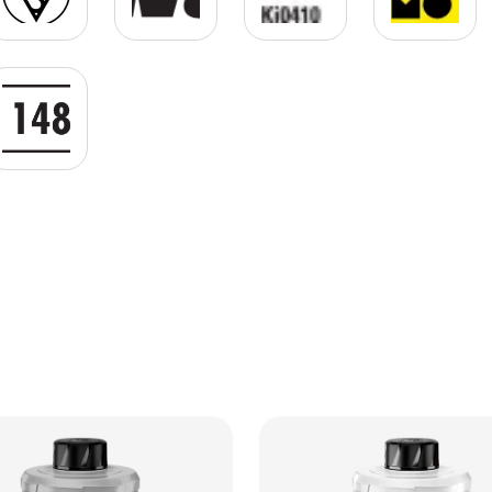
gif
EN 14814 GIF.gif