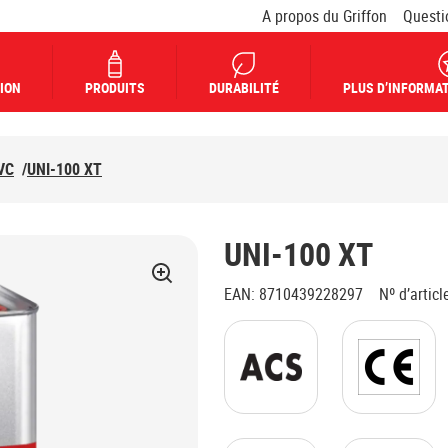
A propos du Griffon
Questi
ION
PRODUITS
DURABILITÉ
PLUS D’INFORMAT
VC
/
UNI-100 XT
UNI-100 XT
EAN
:
8710439228297
Nº d’articl