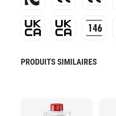
UKCA jpg.jpg
UKCA jpg.jpg
EN 14680 GIF.
PRODUITS SIMILAIRES