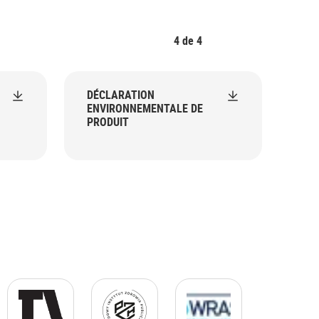
4
de
4
DÉCLARATION
ENVIRONNEMENTALE DE
PRODUIT
 JPG.jpg
KTW GIF.gif
Logo PZH Black.png
Logo WRAS JPG.jpg