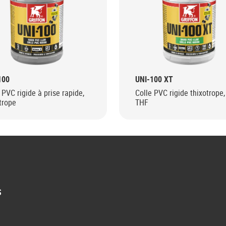
100
UNI-100 XT
 PVC rigide à prise rapide,
Colle PVC rigide thixotrope,
trope
THF
S