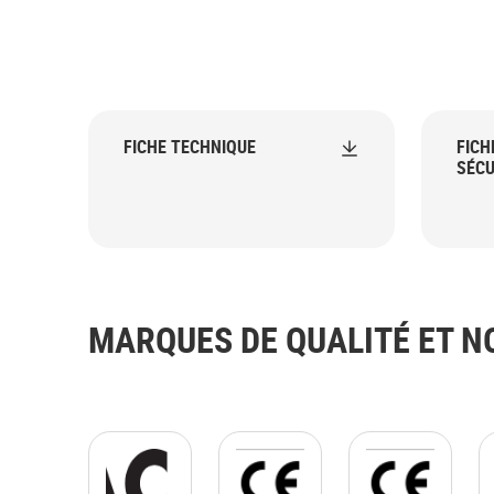
FICHE TECHNIQUE
FICH
SÉCU
MARQUES DE QUALITÉ ET 
ACS GIF.gif
CE_logo_PNG_with_frame.pn
CE_logo_PNG_