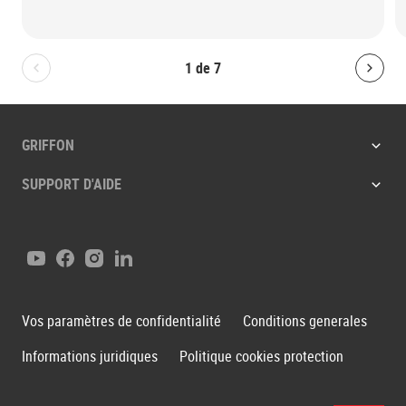
1
de
7
Bolton.General.PreviousSlide
Bolt
GRIFFON
SUPPORT D'AIDE
Youtube
Facebook
Instagram
LinkedIn
Vos paramètres de confidentialité
Conditions generales
Informations juridiques
Politique cookies protection