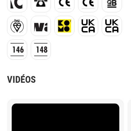
mark-of-trust-product-logo.jpg
Kiwa Logo.gif
KOMO Logo JPG.jpg
UKCA jpg.jpg
UKCA jpg.j
EN 14680 GIF.gif
EN 14814 GIF.gif
VIDÉOS