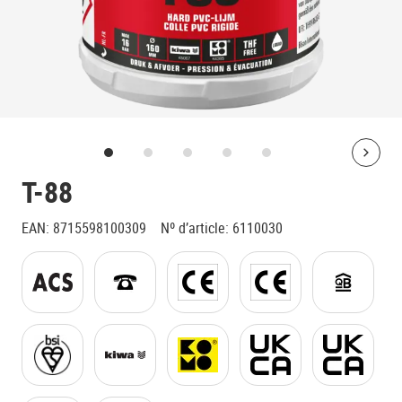
Bolt
T-88
EAN
:
8715598100309
Nº d’article
:
6110030