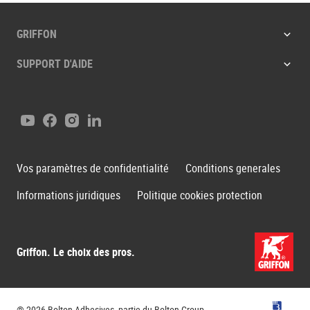
GRIFFON
SUPPORT D'AIDE
Youtube
Facebook
Instagram
LinkedIn
Vos paramètres de confidentialité
Conditions generales
Informations juridiques
Politique cookies protection
Griffon. Le choix des pros.
Groupe B
® 2026 Bolton Adhesives, partie du Bolton Group