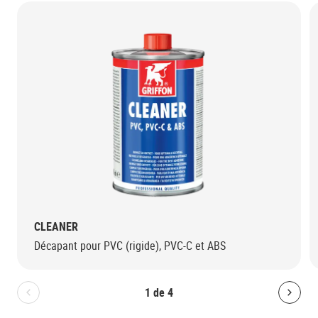
CLEANER
Décapant pour PVC (rigide), PVC-C et ABS
1
de
4
Bolton.General.PreviousSlide
Bolt