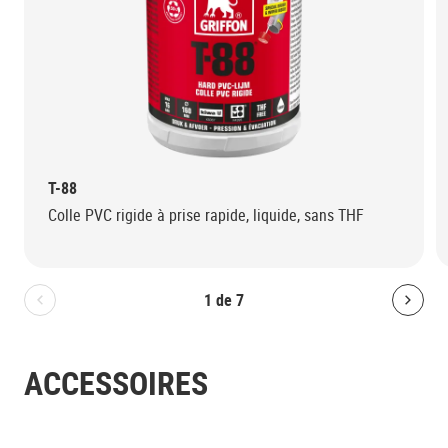
T-88
Colle PVC rigide à prise rapide, liquide, sans THF
1
de
7
Bolton.General.PreviousSlide
Bolt
ACCESSOIRES