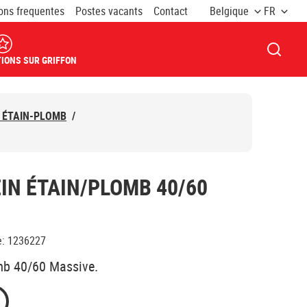
ons frequentes
Postes vacants
Contact
Belgique
FR
OUVRI
IONS SUR GRIFFON
 ÉTAIN-PLOMB
/
EIN ÉTAIN/PLOMB 40/60
e
:
1236227
omb 40/60 Massive.