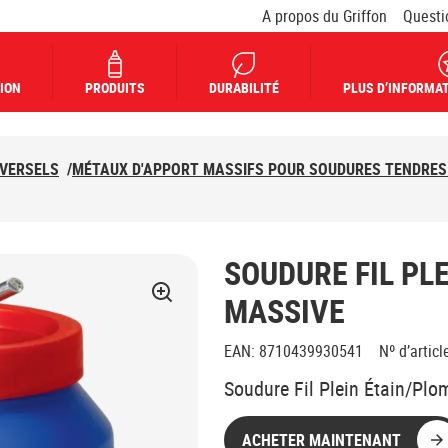
A propos du Griffon
Questi
ION
PRODUITS
DURABILITÉ
PLUS D’INFORMAT
IVERSELS
/
MÉTAUX D'APPORT MASSIFS POUR SOUDURES TENDRES
SOUDURE FIL PL
MASSIVE
EAN
:
8710439930541
Nº d’articl
Soudure Fil Plein Étain/Pl
ACHETER MAINTENANT