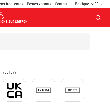
ons frequentes
Postes vacants
Contact
Belgique
FR
OUVRI
IONS SUR GRIFFON
e
:
7001079