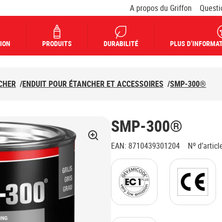
A propos du Griffon
Questi
ION
PRODUITS
DURABILITÉ
PLUS D’INFORMAT
CHER
/
ENDUIT POUR ÉTANCHER ET ACCESSOIRES
/
SMP-300®
SMP-300®
EAN
:
8710439301204
Nº d’articl