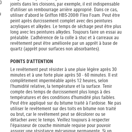
0
joints dans les cloisons, par exemple, il est indispensable
d'utiliser un rembourrage arrière approprié. Dans ce cas,
u
utiliser d'abord le Griffon HBS-200® Flex Foam. Peut être
peint après durcissement complet avec des peintures
acryliques et alkydes. Le temps de séchage peut être plus
long avec les peintures alkydes. Toujours faire un essai au
préalable. L'adhérence de la colle à stuc et à carreaux au
revêtement peut être améliorée par un apprêt à base de
quartz (apprêt pour surfaces non absorbantes).
POINTS D’ATTENTION
Le revêtement peut résister à une pluie légère après 30
minutes et à une forte pluie après 50 - 60 minutes. Il est
complètement imperméable après 12 heures, selon
l'humidité relative, la température et la surface. Tenir
compte des temps de durcissement plus longs à des
températures et des conditions d'humidité plus faibles.
Peut être appliqué sur du bitume traité à l'ardoise. Ne pas
utiliser le revêtement sur des toits en bitume non traité
ou brut, car le revêtement peut se décolorer ou se
détacher avec le temps. Veillez toujours à respecter
l'épaisseur de couche minimale requise pour pouvoir
assurer une résistance mécanique permanente. Si un