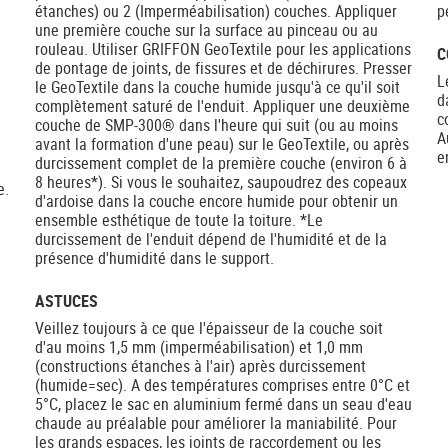
étanches) ou 2 (Imperméabilisation) couches. Appliquer
p
une première couche sur la surface au pinceau ou au
rouleau. Utiliser GRIFFON GeoTextile pour les applications
C
de pontage de joints, de fissures et de déchirures. Presser
L
le GeoTextile dans la couche humide jusqu'à ce qu'il soit
d
complètement saturé de l'enduit. Appliquer une deuxième
c
couche de SMP-300® dans l'heure qui suit (ou au moins
A
avant la formation d'une peau) sur le GeoTextile, ou après
e
durcissement complet de la première couche (environ 6 à
8 heures*). Si vous le souhaitez, saupoudrez des copeaux
e.
d'ardoise dans la couche encore humide pour obtenir un
ensemble esthétique de toute la toiture. *Le
durcissement de l'enduit dépend de l'humidité et de la
présence d'humidité dans le support.
ASTUCES
Veillez toujours à ce que l'épaisseur de la couche soit
d'au moins 1,5 mm (imperméabilisation) et 1,0 mm
(constructions étanches à l'air) après durcissement
(humide=sec). A des températures comprises entre 0°C et
5°C, placez le sac en aluminium fermé dans un seau d'eau
chaude au préalable pour améliorer la maniabilité. Pour
les grands espaces, les joints de raccordement ou les