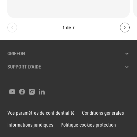
1
de
7
Bolton.General.PreviousSlide
Bolt
GRIFFON
SUPPORT D'AIDE
Youtube
Facebook
Instagram
LinkedIn
Vos paramètres de confidentialité
Conditions generales
Informations juridiques
Politique cookies protection