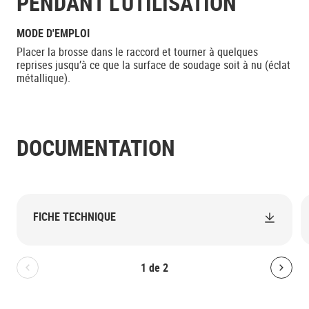
PENDANT L’UTILISATION
MODE D'EMPLOI
Placer la brosse dans le raccord et tourner à quelques
reprises jusqu’à ce que la surface de soudage soit à nu (éclat
métallique).
DOCUMENTATION
FICHE TECHNIQUE
1
de
2
Bolton.General.PreviousSlide
Bolt