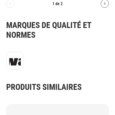
1
de
2
Bolton.General.PreviousSlide
Bolt
MARQUES DE QUALITÉ ET
NORMES
Kiwa Logo.gif
PRODUITS SIMILAIRES