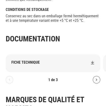
CONDITIONS DE STOCKAGE
Conservez au sec dans un emballage fermé hermétiquement
et à une température variant entre +5 °C et +25 °C.
DOCUMENTATION
FICHE TECHNIQUE
1
de
3
Bolton.General.PreviousSlide
Bolt
MARQUES DE QUALITÉ ET