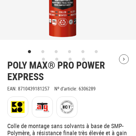
POLY MAX® PRO POWER
Bolt
EXPRESS
EAN
:
8710439181257
Nº d’article
:
6306289
Colle de montage sans solvants à base de SMP-
Polymère, à résistance finale très élevée et à gain