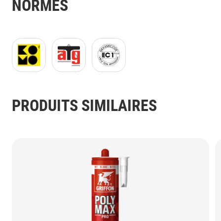
NORMES
KOMO Logo JPG.jpg
ATG GIF.gif
EMICODE_EC1plus_(GB)_black_
PRODUITS SIMILAIRES