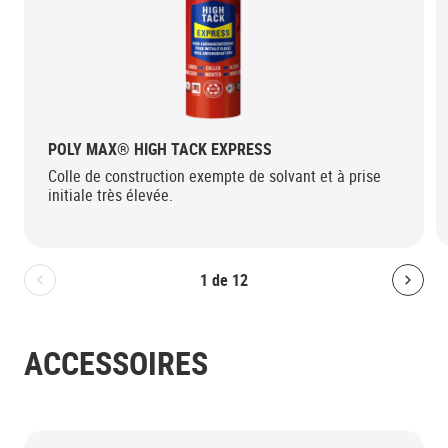
POLY MAX® HIGH TACK EXPRESS
Colle de construction exempte de solvant et à prise
initiale très élevée.
1
de
12
Bolton.General.PreviousSlide
Bolt
ACCESSOIRES