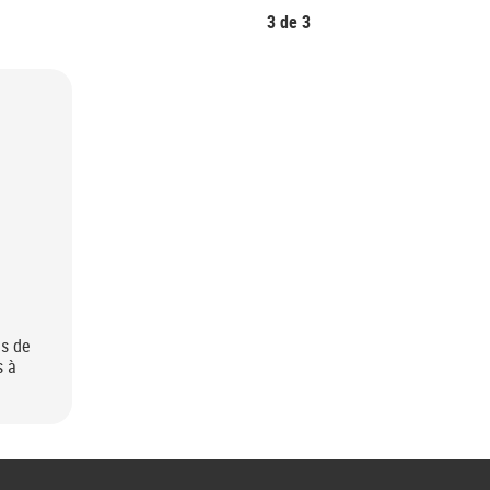
3
de
3
es de
s à