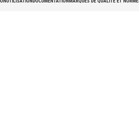
ION
UTILISATION
DOCUMENTATION
MARQUES DE QUALITÉ ET NORME