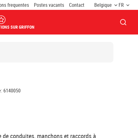
ons frequentes
Postes vacants
Contact
Belgique
FR
OUVRI
IONS SUR GRIFFON
e
:
6140050
e de conduites, manchons et raccords à