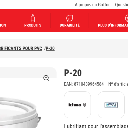
A propos du Griffon
Questi
ION
PRODUITS
DURABILITÉ
PLUS D’INFORMAT
BRIFICANTS POUR PVC
/
P-20
P-20
EAN
:
8710439964584
Nº d’articl
Lubrifiant pour l'assemblag