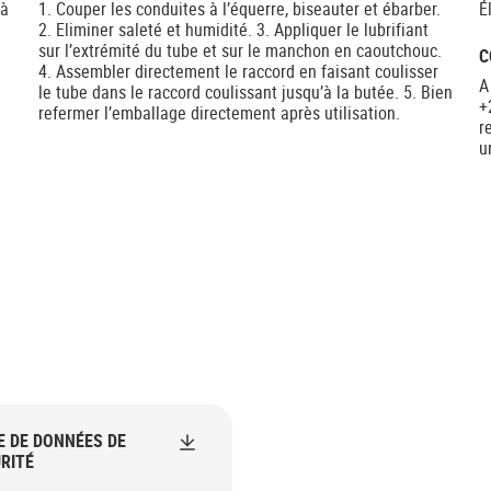
 à
1. Couper les conduites à l’équerre, biseauter et ébarber.
É
2. Eliminer saleté et humidité. 3. Appliquer le lubrifiant
sur l’extrémité du tube et sur le manchon en caoutchouc.
C
4. Assembler directement le raccord en faisant coulisser
A
le tube dans le raccord coulissant jusqu’à la butée. 5. Bien
+
refermer l’emballage directement après utilisation.
r
u
E DE DONNÉES DE
RITÉ