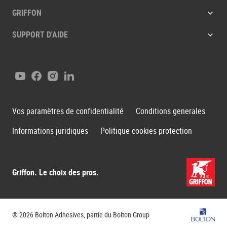
GRIFFON
SUPPORT D'AIDE
Youtube
Facebook
Instagram
LinkedIn
Vos paramètres de confidentialité
Conditions generales
Informations juridiques
Politique cookies protection
Griffon. Le choix des pros.
Groupe B
® 2026 Bolton Adhesives, partie du Bolton Group