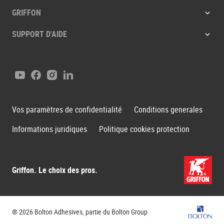
GRIFFON
SUPPORT D'AIDE
Youtube
Facebook
Instagram
LinkedIn
Vos paramètres de confidentialité
Conditions generales
Informations juridiques
Politique cookies protection
Griffon. Le choix des pros.
Groupe B
® 2026 Bolton Adhesives, partie du Bolton Group