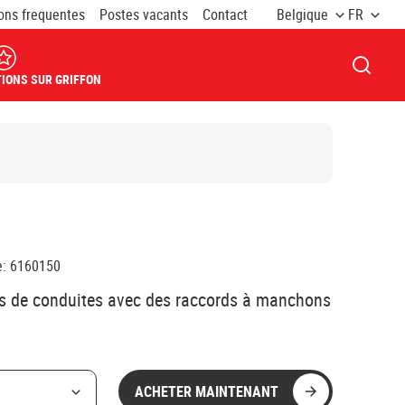
ons frequentes
Postes vacants
Contact
Belgique
FR
OUVRI
IONS SUR GRIFFON
e
:
6160150
es de conduites avec des raccords à manchons
ACHETER MAINTENANT