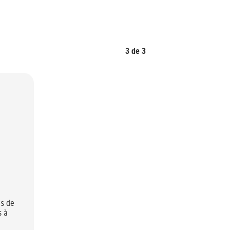
3
de
3
es de
s à