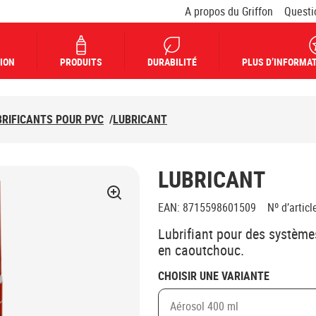
A propos du Griffon
Questi
ION
PRODUITS
DURABILITÉ
PLUS D’INFORMAT
BRIFICANTS POUR PVC
/
LUBRICANT
LUBRICANT
EAN
:
8715598601509
Nº d’articl
Lubrifiant pour des systèm
en caoutchouc.
CHOISIR UNE VARIANTE
Aérosol 400 ml