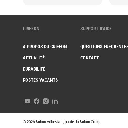
caou
GRIFFON
SUPPORT D'AIDE
A PROPOS DU GRIFFON
QUESTIONS FREQUENTE
ACTUALITÉ
CONTACT
DURABILITÉ
POSTES VACANTS
Youtube
Facebook
Instagram
LinkedIn
® 2026 Bolton Adhesives, partie du Bolton Group