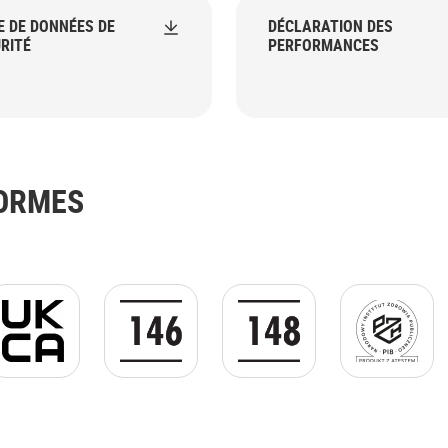
E DE DONNÉES DE
DÉCLARATION DES
RITÉ
PERFORMANCES
NORMES
g
UKCA jpg.jpg
EN 14680 GIF.gif
EN 14814 GIF.gif
Logo PZH B