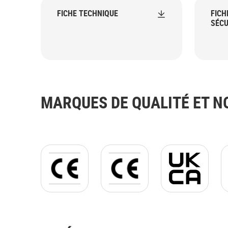
FICHE TECHNIQUE
FICH
SÉCU
MARQUES DE QUALITÉ ET 
CE_logo_PNG_with_frame.png
CE_logo_PNG_with_frame.pn
UKCA jpg.jpg