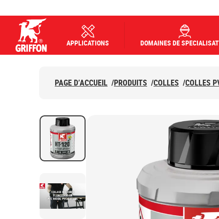
APPLICATIONS
DOMAINES DE SPECIALISAT
Griffon logo
PAGE D’ACCUEIL
/
PRODUITS
/
COLLES
/
COLLES P