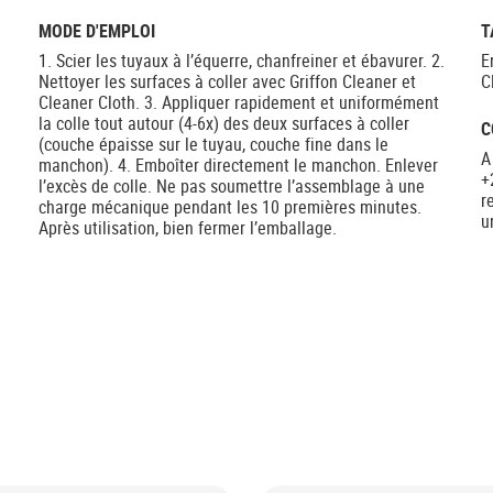
MODE D'EMPLOI
T
1. Scier les tuyaux à l’équerre, chanfreiner et ébavurer. 2.
E
Nettoyer les surfaces à coller avec Griffon Cleaner et
C
Cleaner Cloth. 3. Appliquer rapidement et uniformément
la colle tout autour (4-6x) des deux surfaces à coller
C
(couche épaisse sur le tuyau, couche fine dans le
A
manchon). 4. Emboîter directement le manchon. Enlever
+
l’excès de colle. Ne pas soumettre l’assemblage à une
r
charge mécanique pendant les 10 premières minutes.
u
Après utilisation, bien fermer l’emballage.