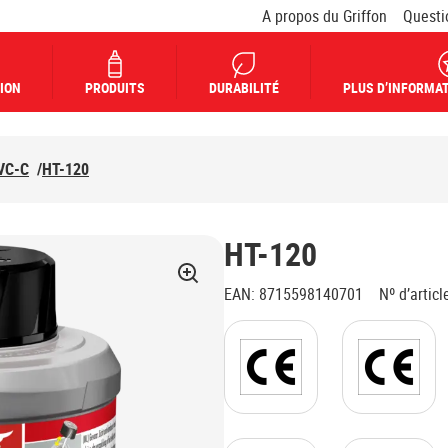
A propos du Griffon
Questi
ION
PRODUITS
DURABILITÉ
PLUS D’INFORMAT
VC-C
/
HT-120
HT-120
EAN
:
8715598140701
Nº d’articl