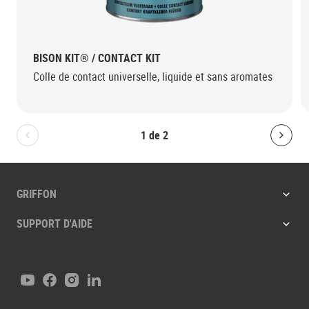
BISON KIT® / CONTACT KIT
Colle de contact universelle, liquide et sans aromates
1
de
2
Bolton.General.PreviousSlide
Bolt
GRIFFON
SUPPORT D'AIDE
Youtube
Facebook
Instagram
LinkedIn