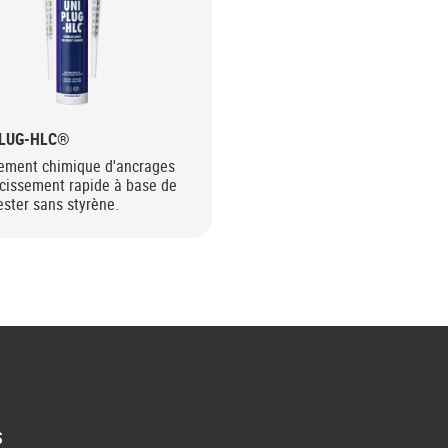
PLUG-HLC®
lement chimique d'ancrages
rcissement rapide à base de
ester sans styrène.
S