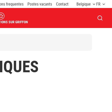
ons frequentes
Postes vacants
Contact
Belgique
FR
OUVRI
IONS SUR GRIFFON
IQUES