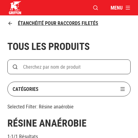
MENU
OUVRIR LA FENÊTR
Griffon logo
ÉTANCHÉITÉ POUR RACCORDS FILETÉS
TOUS LES PRODUITS
Search
Rechercher par nom de produit
CATÉGORIES
Selected Filter:
Résine anaérobie
RÉSINE ANAÉROBIE
1-1/1
Résultats