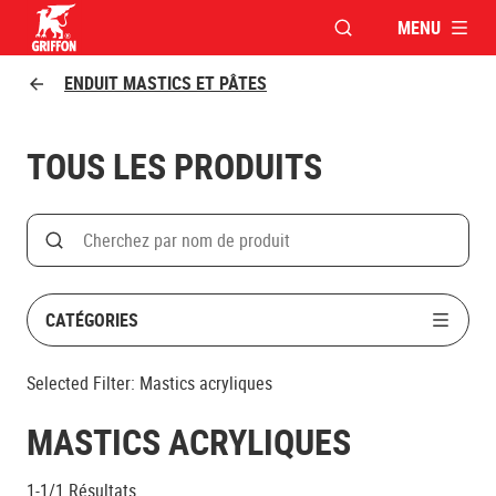
MENU
OUVRIR LA FENÊTR
Griffon logo
ENDUIT MASTICS ET PÂTES
TOUS LES PRODUITS
Search
Rechercher par nom de produit
CATÉGORIES
Selected Filter:
Mastics acryliques
MASTICS ACRYLIQUES
1-1/1
Résultats