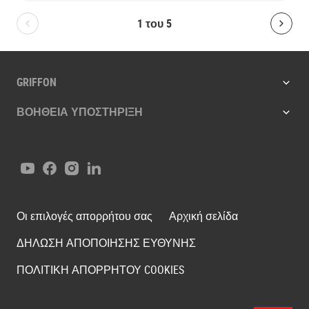
1
του
5
Bolton.General.PreviousSlide
Bolt
GRIFFON
ΒΟΉΘΕΙΑ ΥΠΟΣΤΉΡΙΞΗ
Youtube
Facebook
Instagram
LinkedIn
Οι επιλογές απορρήτου σας
Αρχική σελίδα
ΔΗΛΩΣΗ ΑΠΟΠΟΙΗΣΗΣ ΕΥΘΥΝΗΣ
ΠΟΛΙΤΙΚΗ ΑΠΟΡΡΗΤΟΥ COOKIES