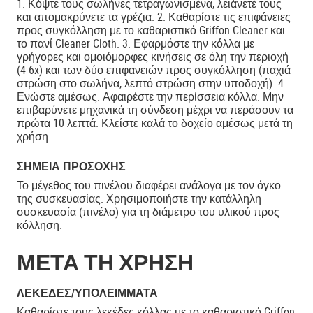
1. Κόψτε τους σωλήνες τετραγωνισμένα, λειάνετέ τους
και απομακρύνετε τα γρέζια. 2. Καθαρίστε τις επιφάνειες
προς συγκόλληση με το καθαριστικό Griffon Cleaner και
το πανί Cleaner Cloth. 3. Εφαρμόστε την κόλλα με
γρήγορες και ομοιόμορφες κινήσεις σε όλη την περιοχή
(4-6x) και των δύο επιφανειών προς συγκόλληση (παχιά
στρώση στο σωλήνα, λεπτό στρώση στην υποδοχή). 4.
Ενώστε αμέσως. Αφαιρέστε την περίσσεια κόλλα. Μην
επιβαρύνετε μηχανικά τη σύνδεση μέχρι να περάσουν τα
πρώτα 10 λεπτά. Κλείστε καλά το δοχείο αμέσως μετά τη
χρήση.
ΣΗΜΕΊΑ ΠΡΟΣΟΧΉΣ
Το μέγεθος του πινέλου διαφέρει ανάλογα με τον όγκο
της συσκευασίας. Χρησιμοποιήστε την κατάλληλη
συσκευασία (πινέλο) για τη διάμετρο του υλικού προς
κόλληση.
ΜΕΤΑ ΤΗ ΧΡΗΣΗ
ΛΕΚΈΔΕΣ/ΥΠΟΛΕΊΜΜΑΤΑ
Καθαρίστε τους λεκέδες κόλλας με το καθαριστικό Griffon