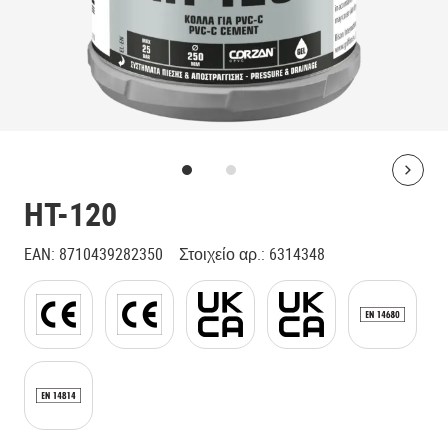
Bolt
HT-120
EAN
:
8710439282350
Στοιχείο αρ.
:
6314348