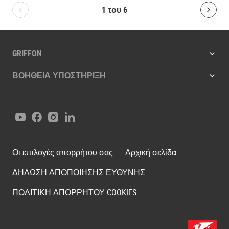
1
του
6
Bolton.General.PreviousSlide
Bolt
GRIFFON
ΒΟΉΘΕΙΑ ΥΠΟΣΤΉΡΙΞΗ
Youtube
Facebook
Instagram
LinkedIn
Οι επιλογές απορρήτου σας
Αρχική σελίδα
ΔΗΛΩΣΗ ΑΠΟΠΟΙΗΣΗΣ ΕΥΘΥΝΗΣ
ΠΟΛΙΤΙΚΗ ΑΠΟΡΡΗΤΟΥ COOKIES