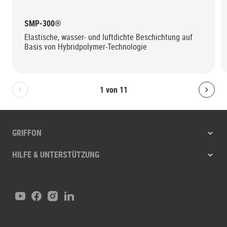
SMP-300®
Elastische, wasser- und luftdichte Beschichtung auf
Basis von Hybridpolymer-Technologie
1
von
11
Bolton.General.PreviousSlide
Bolt
GRIFFON
HILFE & UNTERSTÜTZUNG
Youtube
Facebook
Instagram
LinkedIn