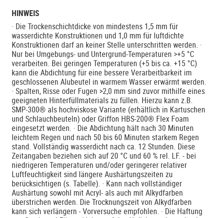
HINWEIS
· Die Trockenschichtdicke von mindestens 1,5 mm für
wasserdichte Konstruktionen und 1,0 mm für luftdichte
Konstruktionen darf an keiner Stelle unterschritten werden. ·
Nur bei Umgebungs- und Untergrund-Temperaturen >+5 °C
verarbeiten. Bei geringen Temperaturen (+5 bis ca. +15 °C)
kann die Abdichtung für eine bessere Verarbeitbarkeit im
geschlossenen Alubeutel in warmem Wasser erwärmt werden.
· Spalten, Risse oder Fugen >2,0 mm sind zuvor mithilfe eines
geeigneten Hinterfüllmaterials zu füllen. Hierzu kann z.B.
SMP-300® als hochviskose Variante (erhältlich in Kartuschen
und Schlauchbeuteln) oder Griffon HBS-200® Flex Foam
eingesetzt werden. · Die Abdichtung hält nach 30 Minuten
leichtem Regen und nach 50 bis 60 Minuten starkem Regen
stand. Vollständig wasserdicht nach ca. 12 Stunden. Diese
Zeitangaben beziehen sich auf 20 °C und 60 % rel. LF. - bei
niedrigeren Temperaturen und/oder geringerer relativer
Luftfeuchtigkeit sind längere Aushärtungszeiten zu
berücksichtigen (s. Tabelle). · Kann nach vollständiger
Aushärtung sowohl mit Acryl- als auch mit Alkydfarben
überstrichen werden. Die Trocknungszeit von Alkydfarben
kann sich verlängern - Vorversuche empfohlen. · Die Haftung