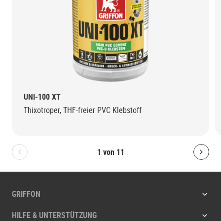
UNI-100 XT
Thixotroper, THF-freier PVC Klebstoff
1
von
11
Bolton.General.PreviousSlide
Bolt
GRIFFON
HILFE & UNTERSTÜTZUNG