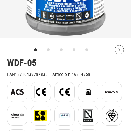
Bolt
WDF-05
EAN
:
8710439287836
Articolo n.
:
6314758