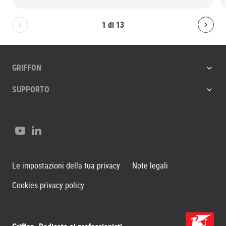
1
di
13
Bolton.General.PreviousSlide
Bolt
GRIFFON
SUPPORTO
YouTube
LinkedIn
Le impostazioni della tua privacy
Note legali
Cookies privacy policy