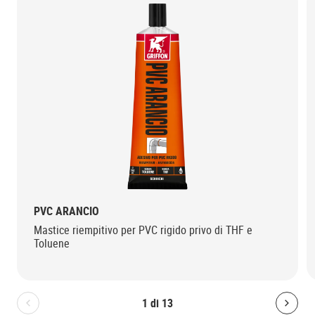
PVC ARANCIO
Mastice riempitivo per PVC rigido privo di THF e
Toluene
1
di
13
Bolton.General.PreviousSlide
Bolt