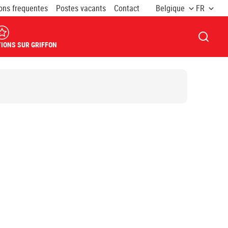
ons frequentes
Postes vacants
Contact
Belgique
FR
OUVRI
IONS SUR GRIFFON